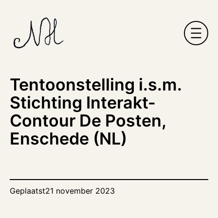
Ga
naar
de
inhoud
Tentoonstelling i.s.m.
Stichting Interakt-
Contour De Posten,
Enschede (NL)
Geplaatst
21 november 2023