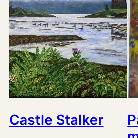
Castle Stalker
P
m