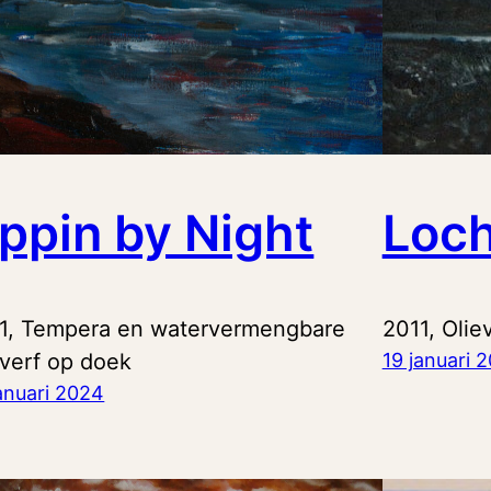
ppin by Night
Loc
1, Tempera en watervermengbare
2011, Olie
everf op doek
19 januari 
anuari 2024