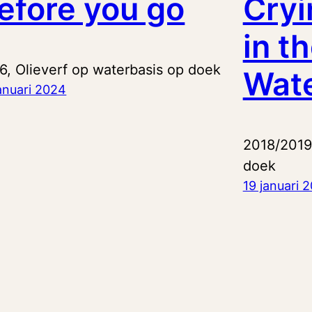
efore you go
Cryi
in t
6, Olieverf op waterbasis op doek
Wat
anuari 2024
2018/2019
doek
19 januari 