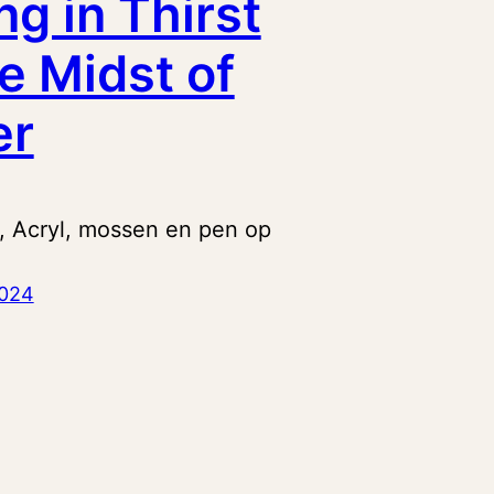
ng in Thirst
he Midst of
er
, Acryl, mossen en pen op
2024