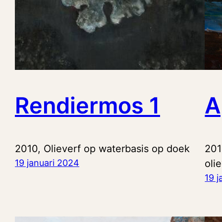
Rendiermos 1
A
2010, Olieverf op waterbasis op doek
201
19 januari 2024
oli
19 j