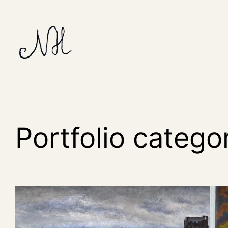
Ga
naar
de
inhoud
Portfolio catego