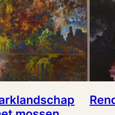
arklandschap
Ren
et mossen