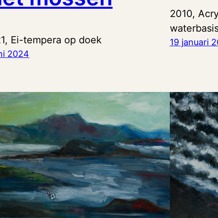
2010, Acry
waterbasi
1, Ei-tempera op doek
19 januari 
ni 2024