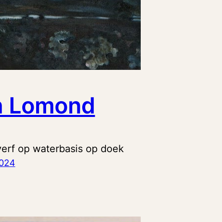
h Lomond
verf op waterbasis op doek
2024