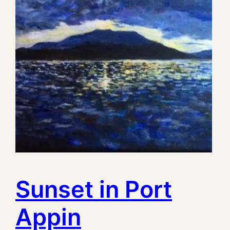
Sunset in Port
Appin