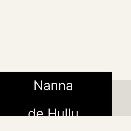
Nanna
de Hullu