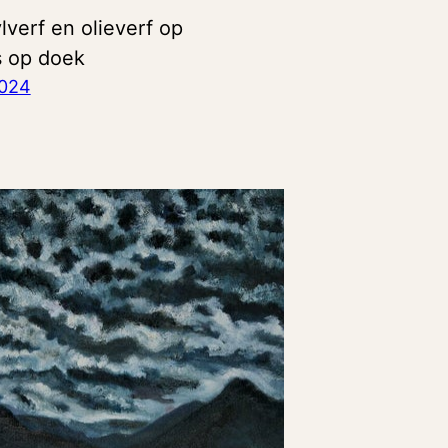
lverf en olieverf op
s op doek
2024