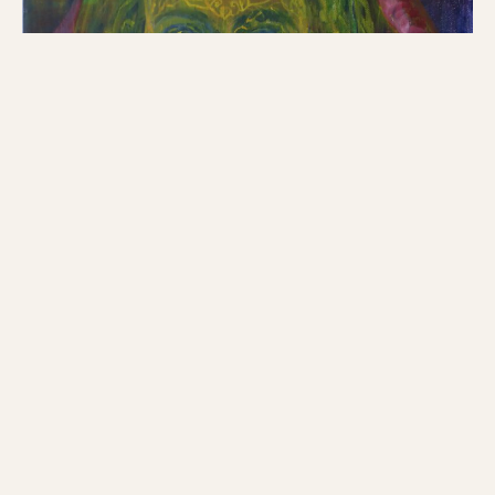
My True Colors
2021, Acryl op doek