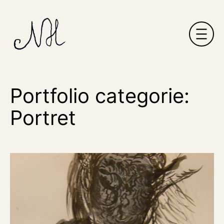
Ga
naar
de
inhoud
Portfolio categorie:
Portret