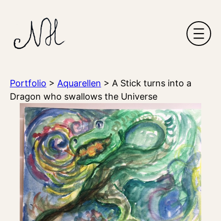
Ga
naar
de
inhoud
Portfolio
>
Aquarellen
>
A Stick turns into a
Dragon who swallows the Universe