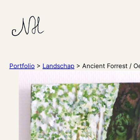
Ga
naar
de
inhoud
Portfolio
>
Landschap
>
Ancient Forrest / O