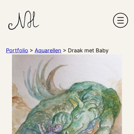
Ga
naar
de
inhoud
Portfolio
>
Aquarellen
>
Draak met Baby